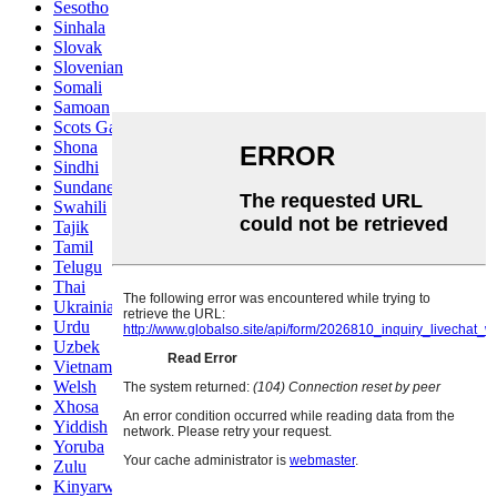
Sesotho
Sinhala
Slovak
Slovenian
Somali
Samoan
Scots Gaelic
Shona
Sindhi
Sundanese
Swahili
Tajik
Tamil
Telugu
Thai
Ukrainian
Urdu
Uzbek
Vietnamese
Welsh
Xhosa
Yiddish
Yoruba
Zulu
Kinyarwanda