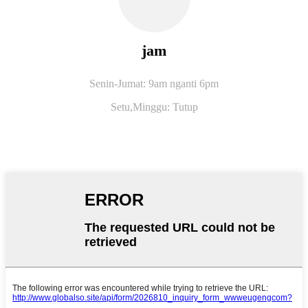
jam
Senin-Jumat: 9am nganti 6pm
Setu,
Minggu: Tutup