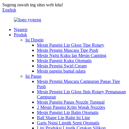
Sugeng rawuh ing situs web kita!
English
Ngarep
Produk
Isi Dingin
Mesin Pangisi Lip Gloss Tipe Rotary
Mesin Pengisi Mascara Tipe Push
Mesin Ngisi Kuku lan Mesin Capping
Mesin Pangisi Kuku Otomatis
Mesin Pengisi Swirl Cream
Mesin pangisi bantal udara
Isi Panas
Mesin Pengisi Mascara Campuran Panas Tipe
Push
Mesin Pengisi Lip Gloss Jinis Rotary Pemanasan
Campuran
Mesin Pangisi Panas Nozzle Tunggal
2 Mesin Pangisi Krim Wajah Nozzles
Mesin Pangisi Lip Balm Otomatis
Ball Shape Lip Balm Isi Line
Garis Ngisi Lipstik Semi Otomatis
Lini Produksi Lipstik Cetakan Silikon