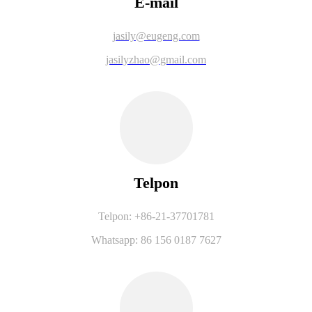
E-mail
jasily@eugeng.com
jasilyzhao@gmail.com
Telpon
Telpon: +86-21-37701781
Whatsapp: 86 156 0187 7627