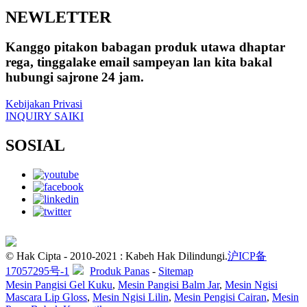
NEWLETTER
Kanggo pitakon babagan produk utawa dhaptar
rega, tinggalake email sampeyan lan kita bakal
hubungi sajrone 24 jam.
Kebijakan Privasi
INQUIRY SAIKI
SOSIAL
© Hak Cipta - 2010-2021 : Kabeh Hak Dilindungi.
沪ICP备
17057295号-1
Produk Panas
-
Sitemap
Mesin Pangisi Gel Kuku
,
Mesin Pangisi Balm Jar
,
Mesin Ngisi
Mascara Lip Gloss
,
Mesin Ngisi Lilin
,
Mesin Pengisi Cairan
,
Mesin