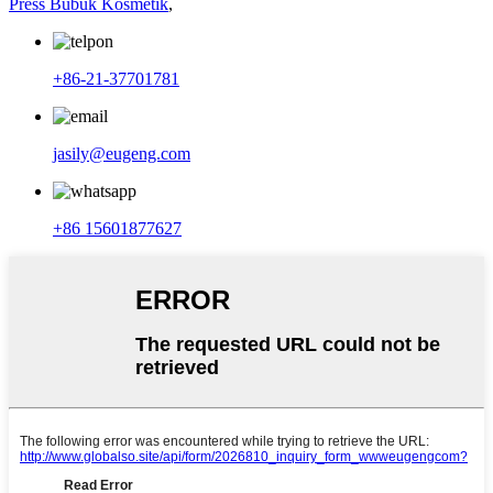
Press Bubuk Kosmetik
,
+86-21-37701781
jasily@eugeng.com
+86 15601877627