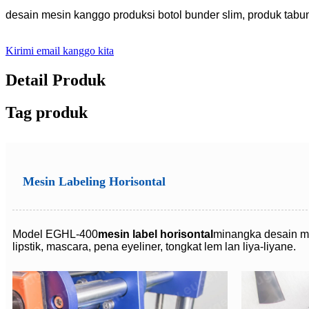
desain mesin kanggo produksi botol bunder slim, produk tabung,
Kirimi email kanggo kita
Detail Produk
Tag produk
Mesin Labeling Horisontal
Model EGHL-400
mesin label horisontal
minangka desain mes
lipstik, mascara, pena eyeliner, tongkat lem lan liya-liyane.