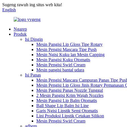
Sugeng rawuh ing situs web kita!
English
Ngarep
Produk
Isi Dingin
Mesin Pangisi Lip Gloss Tipe Rotary
Mesin Pengisi Mascara Tipe Push
Mesin Ngisi Kuku lan Mesin Capping
Mesin Pangisi Kuku Otomatis
Mesin Pengisi Swirl Cream
Mesin pangisi bantal udara
Isi Panas
Mesin Pengisi Mascara Campuran Panas Tipe Pus
Mesin Pengisi Lip Gloss Jinis Rotary Pemanasan
Mesin Pangisi Panas Nozzle Tunggal
2 Mesin Pangisi Krim Wajah Nozzles
Mesin Pangisi Lip Balm Otomatis
Ball Shape Lip Balm Isi Line
Garis Ngisi Lipstik Semi Otomatis
Lini Produksi Lipstik Cetakan Silikon
Mesin Pengisi Swirl Cream
adhem