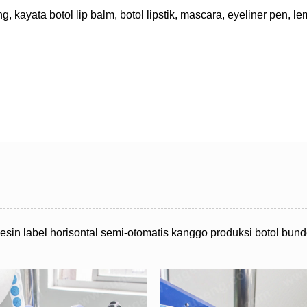
 kayata botol lip balm, botol lipstik, mascara, eyeliner pen, lem
in label horisontal semi-otomatis kanggo produksi botol bunder