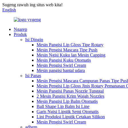
Sugeng rawuh ing situs web kita!
English
Ngarep
Produk
Isi Dingin
Mesin Pangisi Lip Gloss Tipe Rotary
Mesin Pengisi Mascara Tipe Push
Mesin Ngisi Kuku lan Mesin Capping
Mesin Pangisi Kuku Otomatis
Mesin Pengisi Swirl Cream
Mesin pangisi bantal udara
Isi Panas
Mesin Pengisi Mascara Campuran Panas Tipe Pus
Mesin Pengisi Lip Gloss Jinis Rotary Pemanasan
Mesin Pangisi Panas Nozzle Tunggal
2 Mesin Pangisi Krim Wajah Nozzles
Mesin Pangisi Lip Balm Otomatis
Ball Shape Lip Balm Isi Line
Garis Ngisi Lipstik Semi Otomatis
Lini Produksi Lipstik Cetakan Silikon
Mesin Pengisi Swirl Cream
adhem