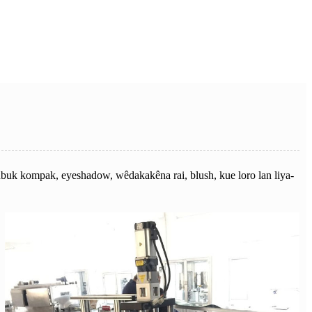
buk kompak, eyeshadow, wêdakakêna rai, blush, kue loro lan liya-