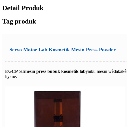
Detail Produk
Tag produk
Servo Motor Lab Kosmetik Mesin Press Powder
EGCP-S1
mesin press bubuk kosmetik lab
yaiku mesin wêdakakên
liyane.