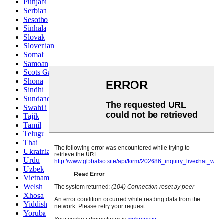
Punjabi
Serbian
Sesotho
Sinhala
Slovak
Slovenian
Somali
Samoan
Scots Gaelic
Shona
Sindhi
Sundanese
Swahili
Tajik
Tamil
Telugu
Thai
Ukrainian
Urdu
Uzbek
Vietnamese
Welsh
Xhosa
Yiddish
Yoruba