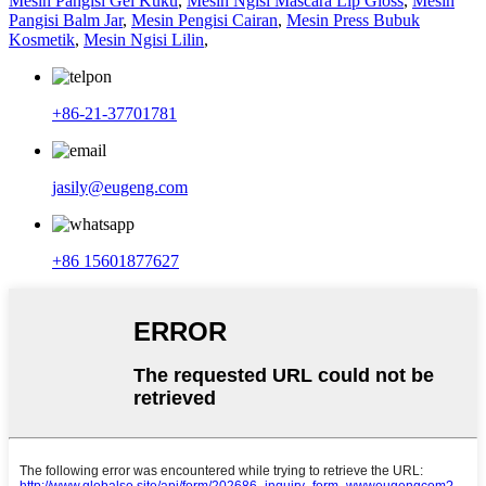
Mesin Pangisi Gel Kuku
,
Mesin Ngisi Mascara Lip Gloss
,
Mesin
Pangisi Balm Jar
,
Mesin Pengisi Cairan
,
Mesin Press Bubuk
Kosmetik
,
Mesin Ngisi Lilin
,
+86-21-37701781
jasily@eugeng.com
+86 15601877627