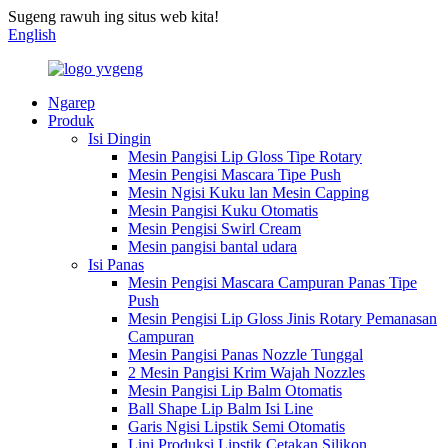
Sugeng rawuh ing situs web kita!
English
Ngarep
Produk
Isi Dingin
Mesin Pangisi Lip Gloss Tipe Rotary
Mesin Pengisi Mascara Tipe Push
Mesin Ngisi Kuku lan Mesin Capping
Mesin Pangisi Kuku Otomatis
Mesin Pengisi Swirl Cream
Mesin pangisi bantal udara
Isi Panas
Mesin Pengisi Mascara Campuran Panas Tipe
Push
Mesin Pengisi Lip Gloss Jinis Rotary Pemanasan
Campuran
Mesin Pangisi Panas Nozzle Tunggal
2 Mesin Pangisi Krim Wajah Nozzles
Mesin Pangisi Lip Balm Otomatis
Ball Shape Lip Balm Isi Line
Garis Ngisi Lipstik Semi Otomatis
Lini Produksi Lipstik Cetakan Silikon