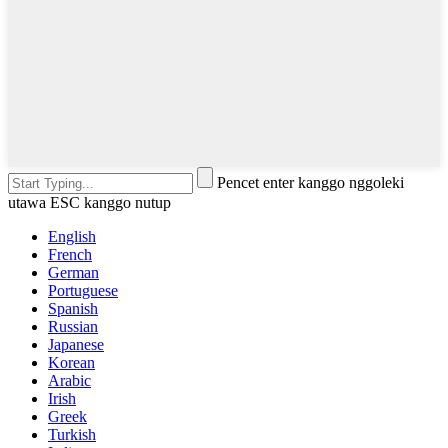
Pencet enter kanggo nggoleki
utawa ESC kanggo nutup
English
French
German
Portuguese
Spanish
Russian
Japanese
Korean
Arabic
Irish
Greek
Turkish