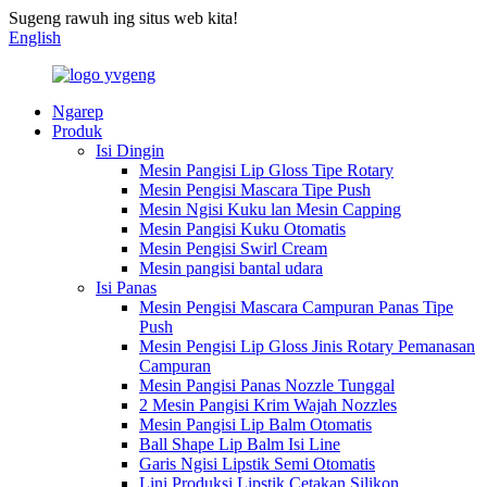
Sugeng rawuh ing situs web kita!
English
Ngarep
Produk
Isi Dingin
Mesin Pangisi Lip Gloss Tipe Rotary
Mesin Pengisi Mascara Tipe Push
Mesin Ngisi Kuku lan Mesin Capping
Mesin Pangisi Kuku Otomatis
Mesin Pengisi Swirl Cream
Mesin pangisi bantal udara
Isi Panas
Mesin Pengisi Mascara Campuran Panas Tipe
Push
Mesin Pengisi Lip Gloss Jinis Rotary Pemanasan
Campuran
Mesin Pangisi Panas Nozzle Tunggal
2 Mesin Pangisi Krim Wajah Nozzles
Mesin Pangisi Lip Balm Otomatis
Ball Shape Lip Balm Isi Line
Garis Ngisi Lipstik Semi Otomatis
Lini Produksi Lipstik Cetakan Silikon