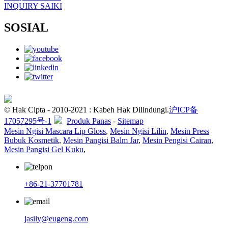
INQUIRY SAIKI
SOSIAL
© Hak Cipta - 2010-2021 : Kabeh Hak Dilindungi.
沪ICP备
17057295号-1
Produk Panas
-
Sitemap
Mesin Ngisi Mascara Lip Gloss
,
Mesin Ngisi Lilin
,
Mesin Press
Bubuk Kosmetik
,
Mesin Pangisi Balm Jar
,
Mesin Pengisi Cairan
,
Mesin Pangisi Gel Kuku
,
+86-21-37701781
jasily@eugeng.com