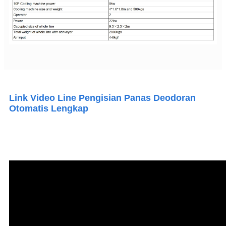
Link Video Line Pengisian Panas Deodoran
Otomatis Lengkap