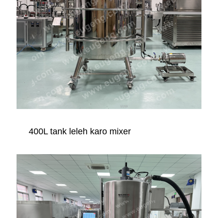
400L tank leleh karo mixer