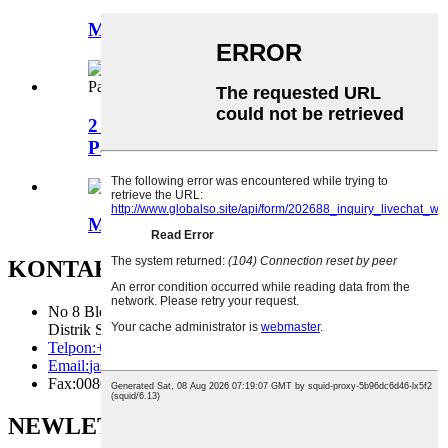
Mesin Pengisi Stick Deodorant
2 Nozzles Kosmetik Nyilem Mesin
Pangisi Panas
Mesin Pangisi Piston Nozzle Tunggal
KONTAK KAMI
No 8 Bldg 488 Guanghua Road Taman Industri Nasional
Distrik Songjiang 201616 Shanghai China
Telpon:
+86-21-37701781
Email:
jasily@eugeng.com
Fax:
0086-21-37701672
NEWLETTER