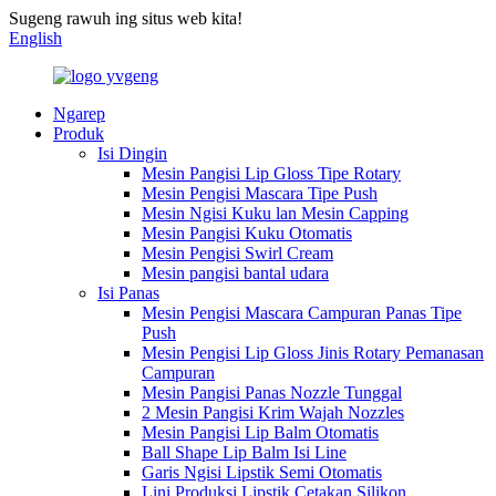
Sugeng rawuh ing situs web kita!
English
Ngarep
Produk
Isi Dingin
Mesin Pangisi Lip Gloss Tipe Rotary
Mesin Pengisi Mascara Tipe Push
Mesin Ngisi Kuku lan Mesin Capping
Mesin Pangisi Kuku Otomatis
Mesin Pengisi Swirl Cream
Mesin pangisi bantal udara
Isi Panas
Mesin Pengisi Mascara Campuran Panas Tipe
Push
Mesin Pengisi Lip Gloss Jinis Rotary Pemanasan
Campuran
Mesin Pangisi Panas Nozzle Tunggal
2 Mesin Pangisi Krim Wajah Nozzles
Mesin Pangisi Lip Balm Otomatis
Ball Shape Lip Balm Isi Line
Garis Ngisi Lipstik Semi Otomatis
Lini Produksi Lipstik Cetakan Silikon